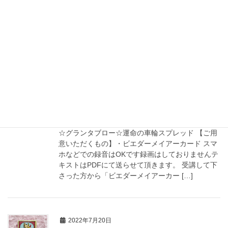
ト』て聞くと あ〜占いするやつでしょう。 なん
か、怖い絵が書いてあるカードでしょう。 そんな
イメージを持ってる方も いらっしゃる […]
2022年9月7日
講師：延原めぐみ
【対面・ZOOM】ビエダーメイアー
カード講座スプレッド講座募集
☆グランタブロー☆運命の車輪スプレッド 【ご用
意いただくもの】・ビエダーメイアーカード スマ
ホなどでの録音はOKです録画はしておりませんテ
キストはPDFにて送らせて頂きます。 受講して下
さった方から「ビエダーメイアーカー […]
2022年7月20日