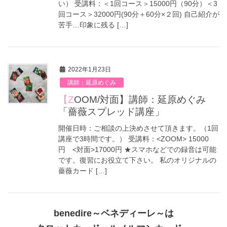
い） 受講料：＜1回コース＞15000円（90分）＜3
回コース＞32000円(90分＋60分×２回) 自己紹介が
苦手…印象に残る […]
2022年1月23日
講師：延原めぐみ
【ZOOM/対面】講師：延原めぐみ
「薔薇スプレッド講座」
開催日時：ご相談の上決めさせて頂きます。（1回
講座で3時間です。） 受講料：<ZOOM> 15000
円 <対面>17000円 ★スマホなどでの録音は可能
です。復習にお役立て下さい。 私のオリジナルの
薔薇カード […]
benedire～ベネディーレ～は